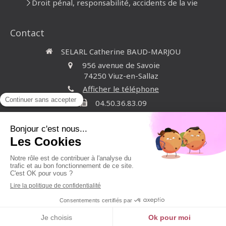
Droit pénal, responsabilité, accidents de la vie
Contact
SELARL Catherine BAUD-MARJOU
956 avenue de Savoie
74250
Viuz-en-Sallaz
Afficher le téléphone
04.50.36.83.09
Du
Lundi
au
Vendredi
de
9h
à
18h
Contacter Maître BAUD-MARJOU
Création et référencement du site par Simplébo
Site créé grâce à La
Société Générale - Banque des professionnels
Appeler
Localisation