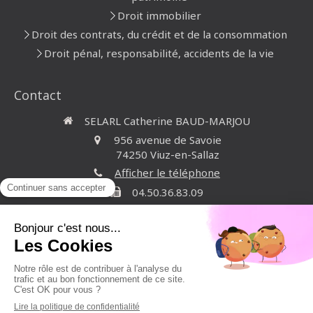
Droit immobilier
Droit des contrats, du crédit et de la consommation
Droit pénal, responsabilité, accidents de la vie
Contact
SELARL Catherine BAUD-MARJOU
956 avenue de Savoie
74250
Viuz-en-Sallaz
Afficher le téléphone
04.50.36.83.09
Du
Lundi
au
Vendredi
de
9h
à
18h
Contacter Maître BAUD-MARJOU
Création et référencement du site par Simplébo
Site créé grâce à La
Société Générale - Banque des professionnels