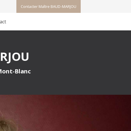
Contacter Maître BAUD-MARJOU
act
ARJOU
 Mont-Blanc