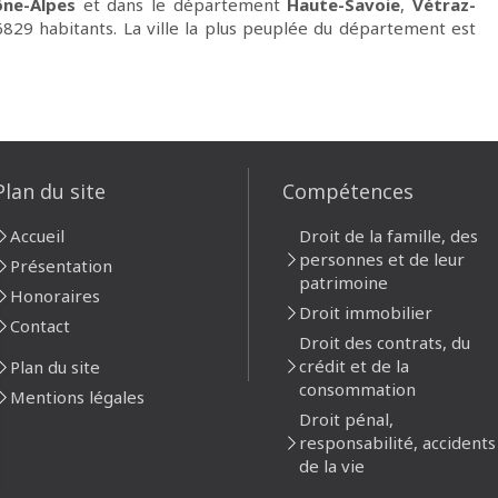
ne-Alpes
et dans le département
Haute-Savoie
,
Vétraz-
6829 habitants. La ville la plus peuplée du département est
Plan du site
Compétences
Accueil
Droit de la famille, des
personnes et de leur
Présentation
patrimoine
Honoraires
Droit immobilier
Contact
Droit des contrats, du
crédit et de la
Plan du site
consommation
Mentions légales
Droit pénal,
responsabilité, accidents
de la vie