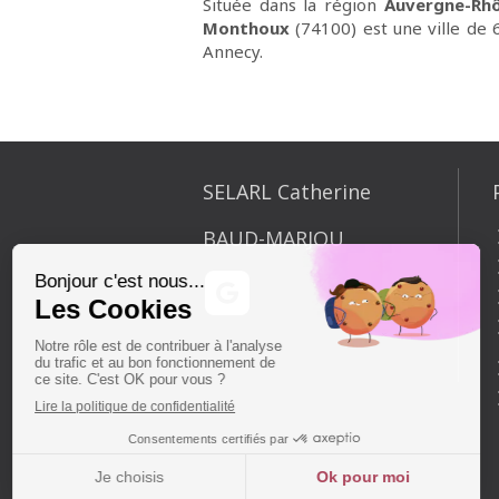
Située dans la région
Auvergne-Rhô
Monthoux
(74100) est une ville de 
Annecy.
SELARL Catherine
BAUD-MARJOU