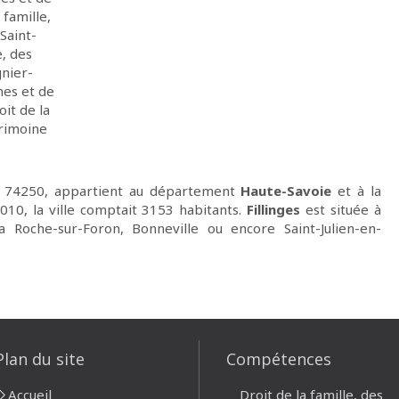
 famille,
Saint-
e, des
gnier-
nes et de
oit de la
trimoine
l 74250, appartient au département
Haute-Savoie
et à la
2010, la ville comptait 3153 habitants.
Fillinges
est située à
a Roche-sur-Foron, Bonneville ou encore Saint-Julien-en-
Plan du site
Compétences
Accueil
Droit de la famille, des