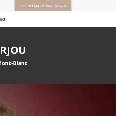
Contacter Maître BAUD-MARJOU
act
ARJOU
 Mont-Blanc